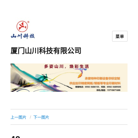
菜单
厦门山川科技有限公司
上一图片
下一图片