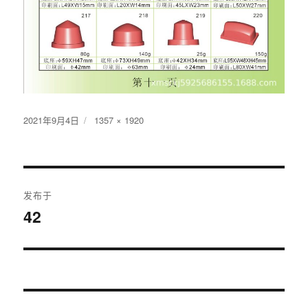
发
2021年9月4日
原
1357 × 1920
布
始
于
尺
寸
文
发布于
章
42
导
航