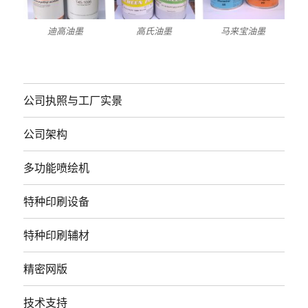
迪高油墨
高氏油墨
马来宝油墨
公司执照与工厂实景
公司架构
多功能喷绘机
特种印刷设备
特种印刷辅材
精密网版
技术支持