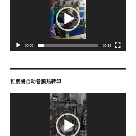
播
放
器
00:00
00:18
锥度桶自动卷膜热转印
视
频
播
放
器