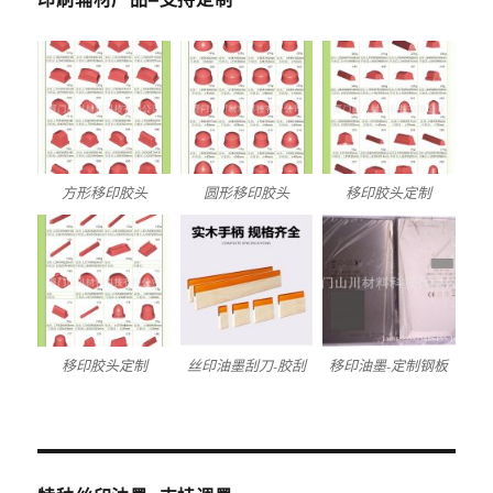
方形移印胶头
圆形移印胶头
移印胶头定制
移印胶头定制
丝印油墨刮刀-胶刮
移印油墨-定制钢板